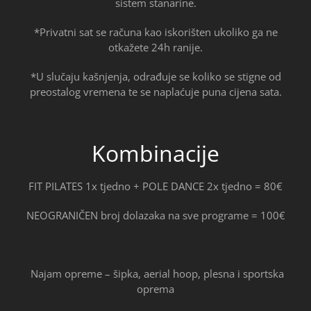
sistem stanarine.
*Privatni sat se ra
č
una kao iskorišten ukoliko ga ne
otkažete 24h ranije.
*U slu
č
aju kašnjenja, odra
đ
uje se koliko se stigne od
preostalog vremena te se napla
ć
uje puna cijena sata.
Kombinacije
FIT PILATES 1x tjedno + POLE DANCE 2x tjedno = 80€
NEOGRANI
Č
EN broj dolazaka na sve programe = 100€
Najam opreme – šipka, aerial hoop, plesna i sportska
oprema