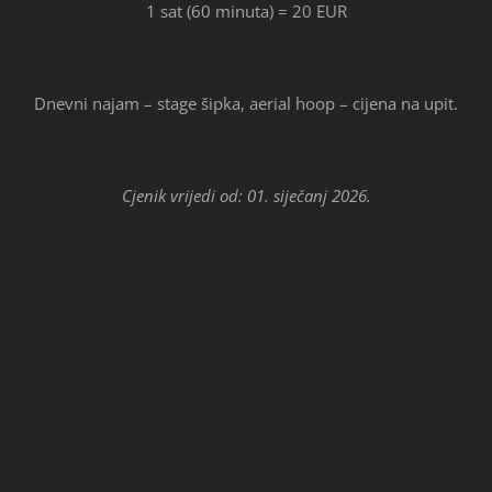
1 sat (60 minuta) = 20 EUR
Dnevni najam – stage šipka, aerial hoop – cijena na upit.
Cjenik vrijedi od: 01
. sije
č
anj 2026.